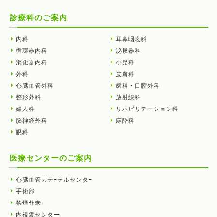
診療科のご案内
内科
耳鼻咽喉科
循環器内科
泌尿器科
消化器内科
小児科
外科
皮膚科
心臓血管外科
歯科・口腔外科
整形外科
放射線科
婦人科
リハビリテーション科
脳神経外科
麻酔科
眼科
医療センターのご案内
心臓血管カテｰテルセンタｰ
手術部
禁煙外来
内視鏡センター