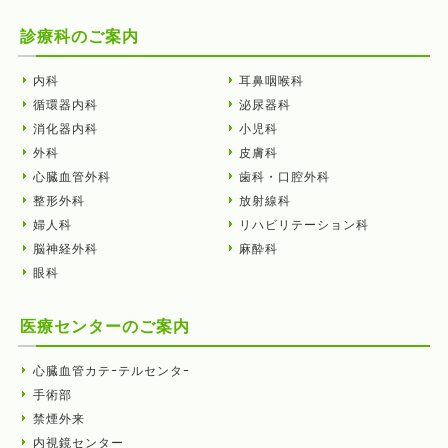
診療科のご案内
内科
耳鼻咽喉科
循環器内科
泌尿器科
消化器内科
小児科
外科
皮膚科
心臓血管外科
歯科・口腔外科
整形外科
放射線科
婦人科
リハビリテーション科
脳神経外科
麻酔科
眼科
医療センターのご案内
心臓血管カテｰテルセンタｰ
手術部
禁煙外来
内視鏡センター