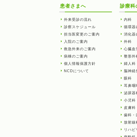
患者さまへ
診療科
外来受診の流れ
内科
診察スケジュール
循環器
担当医変更のご案内
消化器
入院のご案内
外科
救急外来のご案内
心臓血
病棟のご案内
整形外
個人情報保護方針
婦人科
NCDについて
脳神経
眼科
耳鼻咽
泌尿器
小児科
皮膚科
歯科・
放射線
リハビ