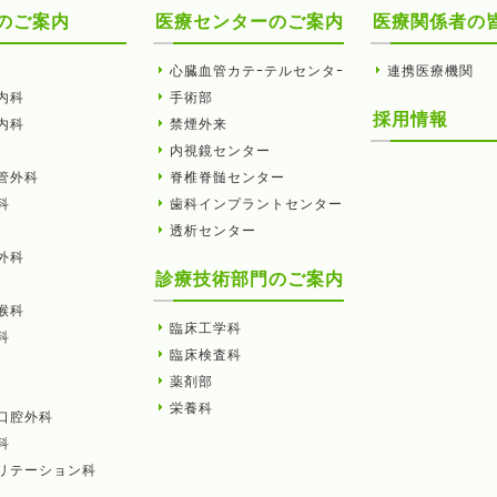
のご案内
医療センターのご案内
医療関係者の
心臓血管カテｰテルセンタｰ
連携医療機関
内科
手術部
採用情報
内科
禁煙外来
内視鏡センター
管外科
脊椎脊髄センター
科
歯科インプラントセンター
透析センター
外科
診療技術部門のご案内
喉科
臨床工学科
科
臨床検査科
薬剤部
栄養科
口腔外科
科
リテーション科