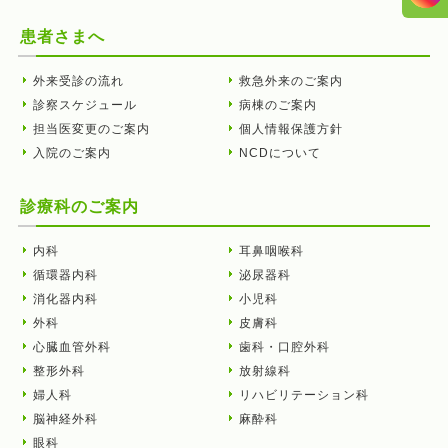
患者さまへ
外来受診の流れ
救急外来のご案内
診察スケジュール
病棟のご案内
担当医変更のご案内
個人情報保護方針
入院のご案内
NCDについて
診療科のご案内
内科
耳鼻咽喉科
循環器内科
泌尿器科
消化器内科
小児科
外科
皮膚科
心臓血管外科
歯科・口腔外科
整形外科
放射線科
婦人科
リハビリテーション科
脳神経外科
麻酔科
眼科