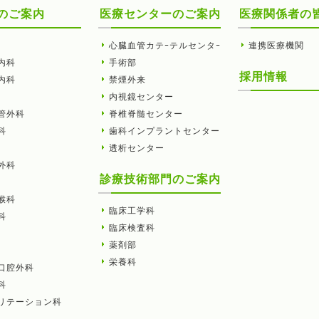
のご案内
医療センターのご案内
医療関係者の
心臓血管カテｰテルセンタｰ
連携医療機関
内科
手術部
採用情報
内科
禁煙外来
内視鏡センター
管外科
脊椎脊髄センター
科
歯科インプラントセンター
透析センター
外科
診療技術部門のご案内
喉科
臨床工学科
科
臨床検査科
薬剤部
栄養科
口腔外科
科
リテーション科