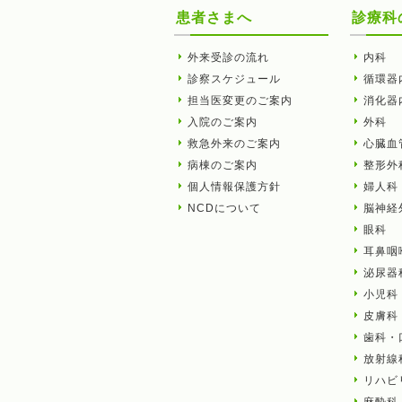
患者さまへ
診療科
外来受診の流れ
内科
診察スケジュール
循環器
担当医変更のご案内
消化器
入院のご案内
外科
救急外来のご案内
心臓血
病棟のご案内
整形外
個人情報保護方針
婦人科
NCDについて
脳神経
眼科
耳鼻咽
泌尿器
小児科
皮膚科
歯科・
放射線
リハビ