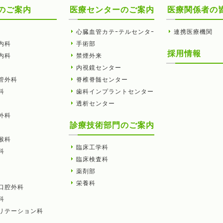
のご案内
医療センターのご案内
医療関係者の
心臓血管カテｰテルセンタｰ
連携医療機関
内科
手術部
採用情報
内科
禁煙外来
内視鏡センター
管外科
脊椎脊髄センター
科
歯科インプラントセンター
透析センター
外科
診療技術部門のご案内
喉科
臨床工学科
科
臨床検査科
薬剤部
栄養科
口腔外科
科
リテーション科