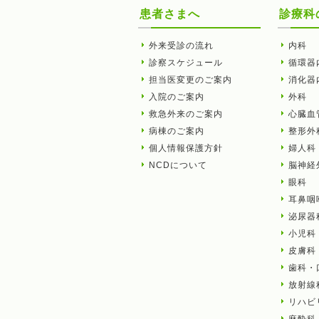
患者さまへ
診療科
外来受診の流れ
内科
診察スケジュール
循環器
担当医変更のご案内
消化器
入院のご案内
外科
救急外来のご案内
心臓血
病棟のご案内
整形外
個人情報保護方針
婦人科
NCDについて
脳神経
眼科
耳鼻咽
泌尿器
小児科
皮膚科
歯科・
放射線
リハビ