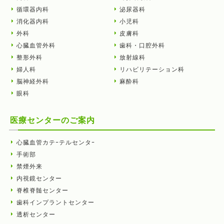
循環器内科
泌尿器科
消化器内科
小児科
外科
皮膚科
心臓血管外科
歯科・口腔外科
整形外科
放射線科
婦人科
リハビリテーション科
脳神経外科
麻酔科
眼科
医療センターのご案内
心臓血管カテｰテルセンタｰ
手術部
禁煙外来
内視鏡センター
脊椎脊髄センター
歯科インプラントセンター
透析センター