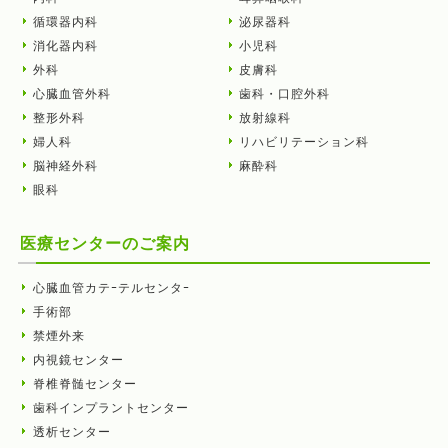
循環器内科
泌尿器科
消化器内科
小児科
外科
皮膚科
心臓血管外科
歯科・口腔外科
整形外科
放射線科
婦人科
リハビリテーション科
脳神経外科
麻酔科
眼科
医療センターのご案内
心臓血管カテｰテルセンタｰ
手術部
禁煙外来
内視鏡センター
脊椎脊髄センター
歯科インプラントセンター
透析センター