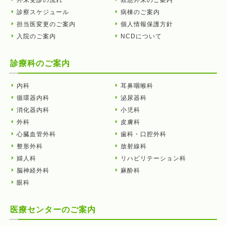
診察スケジュール
病棟のご案内
担当医変更のご案内
個人情報保護方針
入院のご案内
NCDについて
診療科のご案内
内科
耳鼻咽喉科
循環器内科
泌尿器科
消化器内科
小児科
外科
皮膚科
心臓血管外科
歯科・口腔外科
整形外科
放射線科
婦人科
リハビリテーション科
脳神経外科
麻酔科
眼科
医療センターのご案内