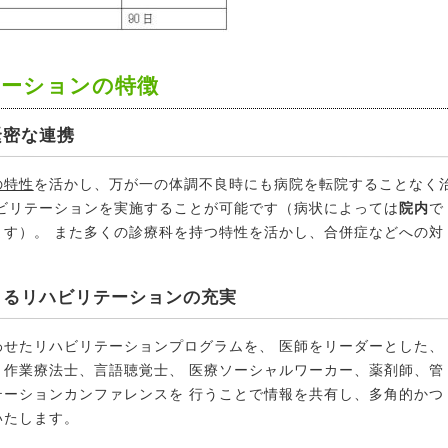
テーションの特徴
緊密な連携
の特性
を活かし、万が一の体調不良時にも病院を転院することなく
ビリテーションを実施することが可能です（病状によっては
院内
で
ます）。 また多くの診療科を持つ特性を活かし、合併症などへの対
よるリハビリテーションの充実
わせたリハビリテーションプログラムを、 医師をリーダーとした、
、作業療法士、言語聴覚士、 医療ソーシャルワーカー、薬剤師、管
テーションカンファレンスを 行うことで情報を共有し、多角的かつ
いたします。