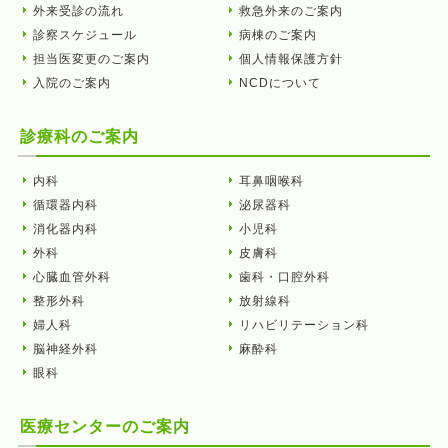
外来受診の流れ
救急外来のご案内
診察スケジュール
病棟のご案内
担当医変更のご案内
個人情報保護方針
入院のご案内
NCDについて
診療科のご案内
内科
耳鼻咽喉科
循環器内科
泌尿器科
消化器内科
小児科
外科
皮膚科
心臓血管外科
歯科・口腔外科
整形外科
放射線科
婦人科
リハビリテーション科
脳神経外科
麻酔科
眼科
医療センターのご案内