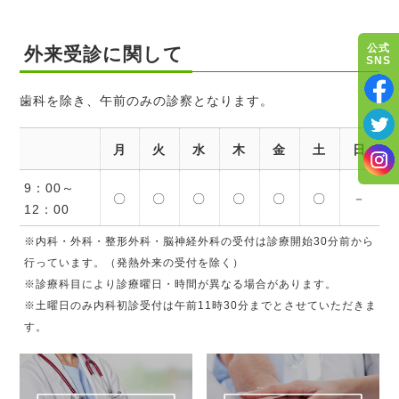
公式
外来受診に関して
SNS
歯科を除き、午前のみの診察となります。
月
火
水
木
金
土
日
9：00～
〇
〇
〇
〇
〇
〇
－
12：00
※内科・外科・整形外科・脳神経外科の受付は診療開始30分前から
行っています。（発熱外来の受付を除く）
※診療科目により診療曜日・時間が異なる場合があります。
※土曜日のみ内科初診受付は午前11時30分までとさせていただきま
す。