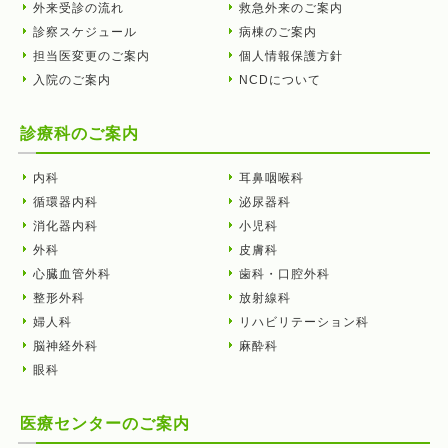
外来受診の流れ
救急外来のご案内
診察スケジュール
病棟のご案内
担当医変更のご案内
個人情報保護方針
入院のご案内
NCDについて
診療科のご案内
内科
耳鼻咽喉科
循環器内科
泌尿器科
消化器内科
小児科
外科
皮膚科
心臓血管外科
歯科・口腔外科
整形外科
放射線科
婦人科
リハビリテーション科
脳神経外科
麻酔科
眼科
医療センターのご案内