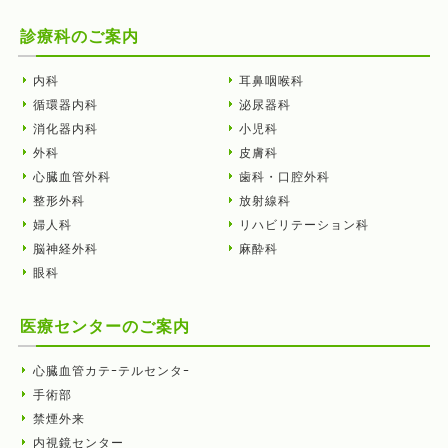
診療科のご案内
内科
耳鼻咽喉科
循環器内科
泌尿器科
消化器内科
小児科
外科
皮膚科
心臓血管外科
歯科・口腔外科
整形外科
放射線科
婦人科
リハビリテーション科
脳神経外科
麻酔科
眼科
医療センターのご案内
心臓血管カテｰテルセンタｰ
手術部
禁煙外来
内視鏡センター