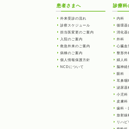
患者さまへ
診療科
外来受診の流れ
内科
診察スケジュール
循環器
担当医変更のご案内
消化器
入院のご案内
外科
救急外来のご案内
心臓血
病棟のご案内
整形外
個人情報保護方針
婦人科
NCDについて
脳神経
眼科
耳鼻咽
泌尿器
小児科
皮膚科
歯科・
放射線
リハビ