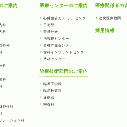
のご案内
医療センターのご案内
医療関係者の
心臓血管カテｰテルセンタｰ
連携医療機関
内科
手術部
採用情報
内科
禁煙外来
内視鏡センター
管外科
脊椎脊髄センター
科
歯科インプラントセンター
透析センター
外科
診療技術部門のご案内
喉科
臨床工学科
科
臨床検査科
薬剤部
栄養科
口腔外科
科
リテーション科