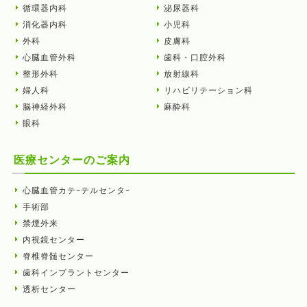
循環器内科
泌尿器科
消化器内科
小児科
外科
皮膚科
心臓血管外科
歯科・口腔外科
整形外科
放射線科
婦人科
リハビリテーション科
脳神経外科
麻酔科
眼科
医療センターのご案内
心臓血管カテｰテルセンタｰ
手術部
禁煙外来
内視鏡センター
脊椎脊髄センター
歯科インプラントセンター
透析センター