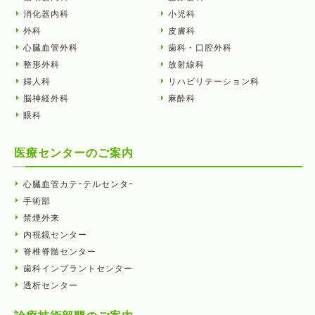
消化器内科
小児科
外科
皮膚科
心臓血管外科
歯科・口腔外科
整形外科
放射線科
婦人科
リハビリテーション科
脳神経外科
麻酔科
眼科
医療センターのご案内
心臓血管カテｰテルセンタｰ
手術部
禁煙外来
内視鏡センター
脊椎脊髄センター
歯科インプラントセンター
透析センター