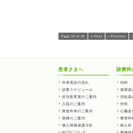
Page 30 of 30
« First
‹ Previous
患者さまへ
診療科
外来受診の流れ
内科
診察スケジュール
循環器
担当医変更のご案内
消化器
入院のご案内
外科
救急外来のご案内
心臓血
病棟のご案内
整形外
個人情報保護方針
婦人科
NCDについて
脳神経