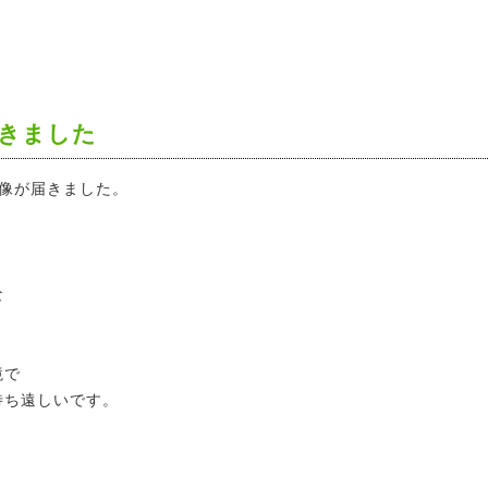
きました
映像が届きました。
、
な
境で
待ち遠しいです。