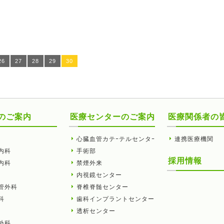
26
27
28
29
30
のご案内
医療センターのご案内
医療関係者の
心臓血管カテｰテルセンタｰ
連携医療機関
内科
手術部
採用情報
内科
禁煙外来
内視鏡センター
管外科
脊椎脊髄センター
科
歯科インプラントセンター
透析センター
外科