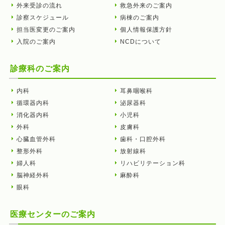
外来受診の流れ
救急外来のご案内
診察スケジュール
病棟のご案内
担当医変更のご案内
個人情報保護方針
入院のご案内
NCDについて
診療科のご案内
内科
耳鼻咽喉科
循環器内科
泌尿器科
消化器内科
小児科
外科
皮膚科
心臓血管外科
歯科・口腔外科
整形外科
放射線科
婦人科
リハビリテーション科
脳神経外科
麻酔科
眼科
医療センターのご案内