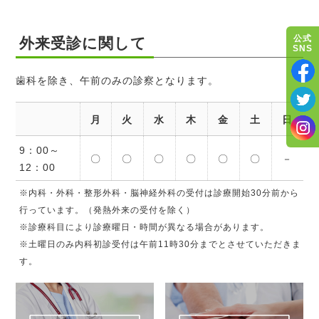
公式
外来受診に関して
SNS
歯科を除き、午前のみの診察となります。
月
火
水
木
金
土
日
9：00～
〇
〇
〇
〇
〇
〇
－
12：00
※内科・外科・整形外科・脳神経外科の受付は診療開始30分前から
行っています。（発熱外来の受付を除く）
※診療科目により診療曜日・時間が異なる場合があります。
※土曜日のみ内科初診受付は午前11時30分までとさせていただきま
す。