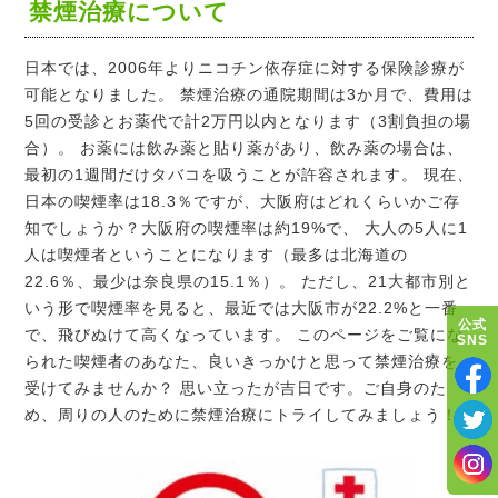
禁煙治療について
日本では、2006年よりニコチン依存症に対する保険診療が
可能となりました。 禁煙治療の通院期間は3か月で、費用は
5回の受診とお薬代で計2万円以内となります（3割負担の場
合）。 お薬には飲み薬と貼り薬があり、飲み薬の場合は、
最初の1週間だけタバコを吸うことが許容されます。 現在、
日本の喫煙率は18.3％ですが、大阪府はどれくらいかご存
知でしょうか？大阪府の喫煙率は約19%で、 大人の5人に1
人は喫煙者ということになります（最多は北海道の
22.6％、最少は奈良県の15.1％）。 ただし、21大都市別と
いう形で喫煙率を見ると、最近では大阪市が22.2%と一番
公式
で、飛びぬけて高くなっています。 このページをご覧にな
SNS
られた喫煙者のあなた、良いきっかけと思って禁煙治療を
受けてみませんか？ 思い立ったが吉日です。ご自身のた
め、周りの人のために禁煙治療にトライしてみましょう！