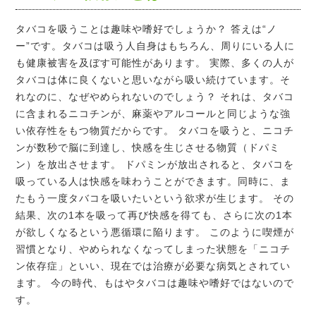
タバコを吸うことは趣味や嗜好でしょうか？ 答えは“ノ
ー”です。タバコは吸う人自身はもちろん、周りにいる人に
も健康被害を及ぼす可能性があります。 実際、多くの人が
タバコは体に良くないと思いながら吸い続けています。そ
れなのに、なぜやめられないのでしょう？ それは、タバコ
に含まれるニコチンが、麻薬やアルコールと同じような強
い依存性をもつ物質だからです。 タバコを吸うと、ニコチ
ンが数秒で脳に到達し、快感を生じさせる物質（ドパミ
ン）を放出させます。 ドパミンが放出されると、タバコを
吸っている人は快感を味わうことができます。同時に、ま
たもう一度タバコを吸いたいという欲求が生じます。 その
結果、次の1本を吸って再び快感を得ても、さらに次の1本
が欲しくなるという悪循環に陥ります。 このように喫煙が
習慣となり、やめられなくなってしまった状態を「ニコチ
ン依存症」といい、現在では治療が必要な病気とされてい
ます。 今の時代、もはやタバコは趣味や嗜好ではないので
す。