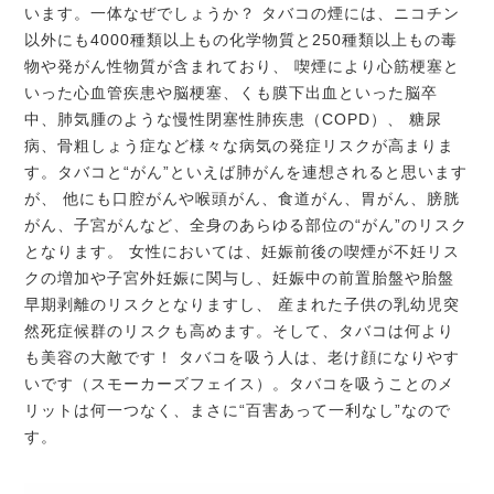
います。一体なぜでしょうか？ タバコの煙には、ニコチン
以外にも4000種類以上もの化学物質と250種類以上もの毒
物や発がん性物質が含まれており、 喫煙により心筋梗塞と
いった心血管疾患や脳梗塞、くも膜下出血といった脳卒
中、肺気腫のような慢性閉塞性肺疾患（COPD）、 糖尿
病、骨粗しょう症など様々な病気の発症リスクが高まりま
す。タバコと“がん”といえば肺がんを連想されると思います
が、 他にも口腔がんや喉頭がん、食道がん、胃がん、膀胱
がん、子宮がんなど、全身のあらゆる部位の“がん”のリスク
となります。 女性においては、妊娠前後の喫煙が不妊リス
クの増加や子宮外妊娠に関与し、妊娠中の前置胎盤や胎盤
早期剥離のリスクとなりますし、 産まれた子供の乳幼児突
然死症候群のリスクも高めます。そして、タバコは何より
も美容の大敵です！ タバコを吸う人は、老け顔になりやす
いです（スモーカーズフェイス）。タバコを吸うことのメ
リットは何一つなく、まさに“百害あって一利なし”なので
す。