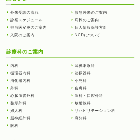
外来受診の流れ
救急外来のご案内
診察スケジュール
病棟のご案内
担当医変更のご案内
個人情報保護方針
入院のご案内
NCDについて
診療科のご案内
内科
耳鼻咽喉科
循環器内科
泌尿器科
消化器内科
小児科
外科
皮膚科
心臓血管外科
歯科・口腔外科
整形外科
放射線科
婦人科
リハビリテーション科
脳神経外科
麻酔科
眼科